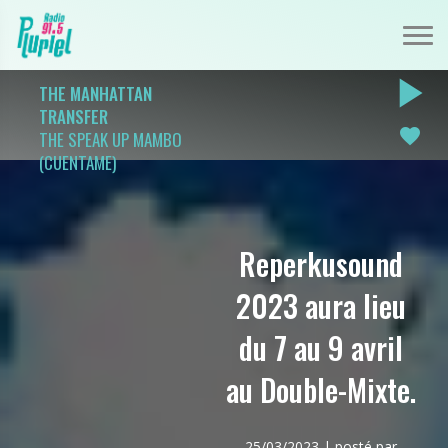
play_arrow
THE MANHATTAN
TRANSFER
favorite
THE SPEAK UP MAMBO
(CUENTAME)
Reperkusound
2023 aura lieu
du 7 au 9 avril
au Double-Mixte.
25/03/2023 | posté par