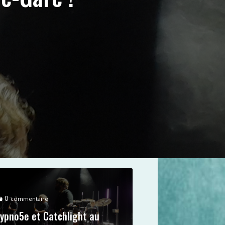
0
commentaire
ypno5e et Catchlight au