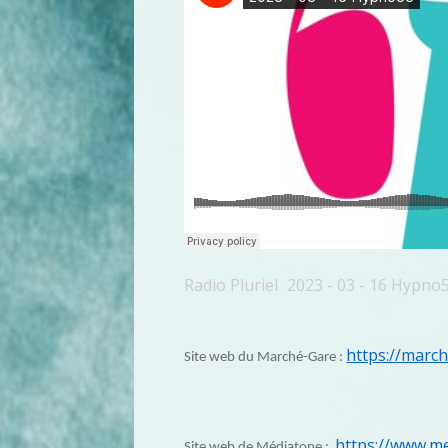
Radio Pluriel
2023 - 03 - 16 Hypno
·
https://march
Site web du Marché-Gare :
https://www.me
Site web de Médiatone :