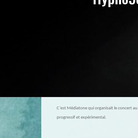
C’est Médiatone qui organisait le concert a
progressif et expérimental.