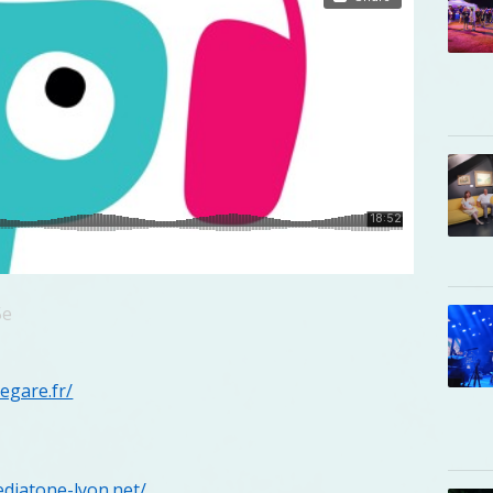
5e
egare.fr/
diatone-lyon.net/