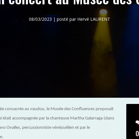
08/03/2023 | posté par Hervé LAURENT
irée consacrée au vaudou, le Musée des Confluences proposait
ui était accompagnée par la chanteuse Martha Galarraga (dans
tavo Ovalles, percussionniste vénézuélien et par le
O
e.