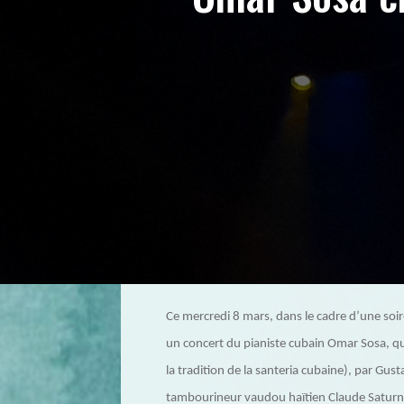
Ce mercredi 8 mars, dans le cadre d’une so
un concert du pianiste cubain Omar Sosa, q
la tradition de la santeria cubaine), par Gus
tambourineur vaudou haïtien Claude Saturn