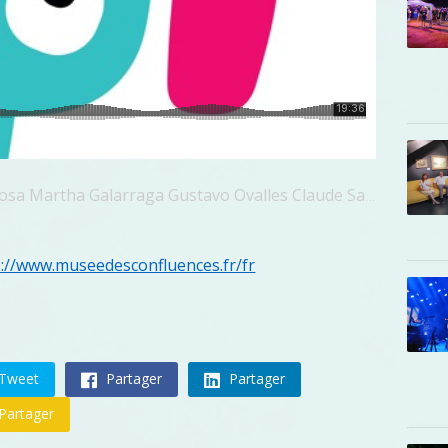
osa Martha Galarraga Gustavo Ovalles Claude Saturne
s://www.museedesconfluences.fr/fr
Tweet
Partager
Partager
Partager