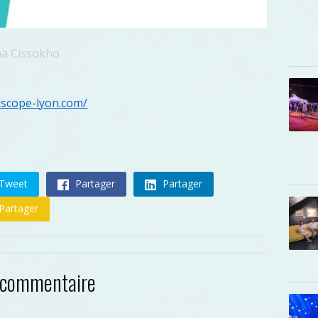
ima Cissokho
iscope-lyon.com/
Tweet
Partager
Partager
Partager
 commentaire