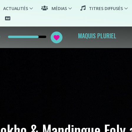
ACTUALITÉS
MÉDIAS
TITRES DIFFUSÉS
row
MAQUIS PLURIEL
favorite
sokho & Mandingue Foly a