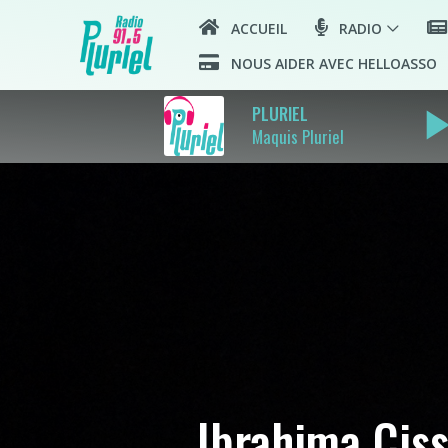
ACCUEIL
RADIO
NOUS AIDER AVEC HELLOASSO
play_ar
PLURIEL
Maquis Pluriel
Ibrahima Cis