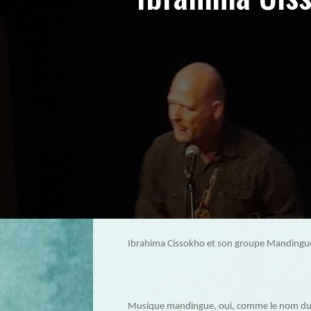
Ibrahima Cissokho et son groupe Mandingue F
Musique mandingue, oui, comme le nom du gr