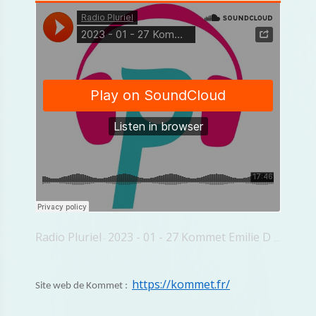
Radio Pluriel
2023 - 01 - 27 Kommet Emilie D Ornano
·
https://kommet.fr/
Site web de Kommet :