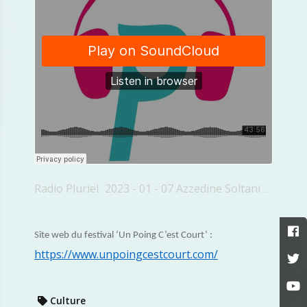
Radio Pluriel
2023 - 01 - 07 Azzedine Soltani Albane Le Briz FFCV
·
Site web du festival ‘Un Poing C’est Court’ :
https://www.unpoingcestcourt.com/
Culture