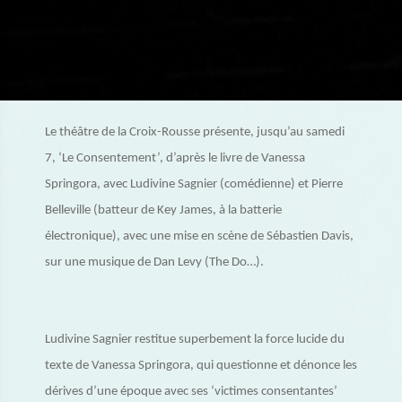
Le théâtre de la Croix-Rousse présente, jusqu’au samedi
7, ‘Le Consentement’, d’après le livre de Vanessa
Springora, avec Ludivine Sagnier (comédienne) et Pierre
Belleville (batteur de Key James, à la batterie
électronique), avec une mise en scène de Sébastien Davis,
sur une musique de Dan Levy (The Do…).
Ludivine Sagnier restitue superbement la force lucide du
texte de Vanessa Springora, qui questionne et dénonce les
dérives d’une époque avec ses ‘victimes consentantes’