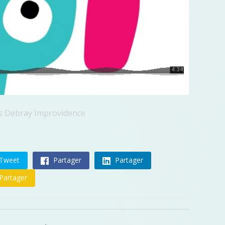
as Debray Improvidence
Tweet
Partager
Partager
Partager