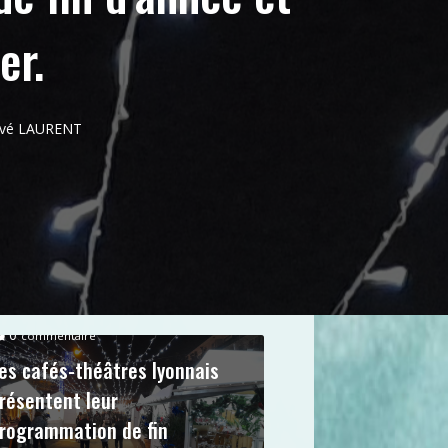
er.
ervé LAURENT
0
commentaire
es cafés-théâtres lyonnais
résentent leur
rogrammation de fin