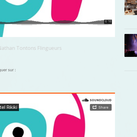
r Nathan Tontons Flingueurs
uer sur :