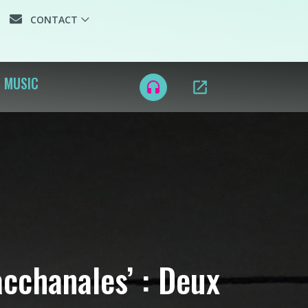
CONTACT
D MUSIC
open_in_new
headset
acchanales’ : Deux