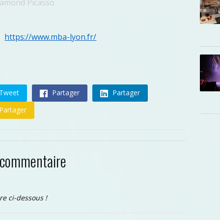
 Ramond Picasso
https://www.mba-lyon.fr/
 :
Tweet
Partager
Partager
Partager
 commentaire
re ci-dessous !