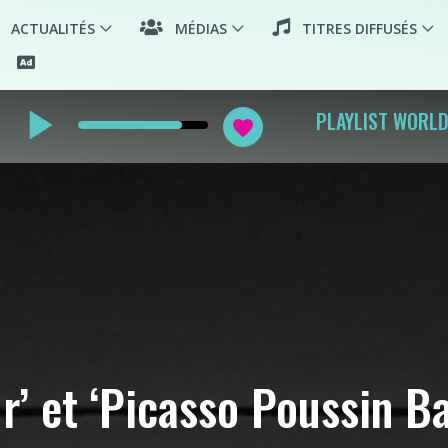
ACTUALITÉS
MÉDIAS
TITRES DIFFUSÉS
play_arrow
PLAYLIST WORL
favorite
r’ et ‘Picasso Poussin B