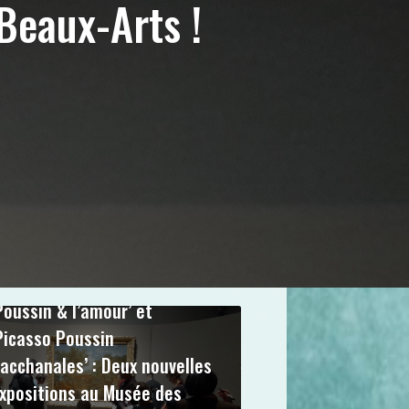
Beaux-Arts !
0
commentaire
Poussin & l’amour’ et
Picasso Poussin
acchanales’ : Deux nouvelles
xpositions au Musée des