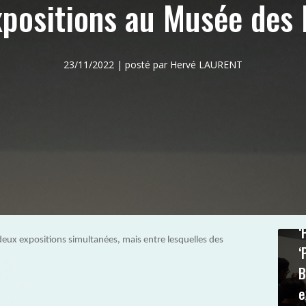
xpositions au Musée des 
23/11/2022 | posté par Hervé LAURENT
‘
eux expositions simultanées, mais entre lesquelles des
‘
B
e