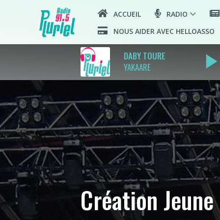
ACCUEIL
RADIO
NOUS AIDER AVEC HELLOASSO
play_arro
DABY TOURE
YAKAARE
Création Jeune