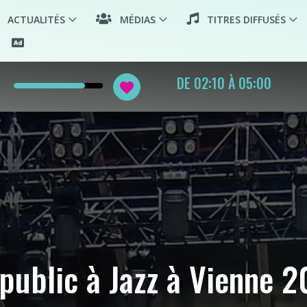
ACTUALITÉS
MÉDIAS
TITRES DIFFUSÉS
w
PLAYLIST WORLD MUSIC
favorite
 public à Jazz à Vienne 