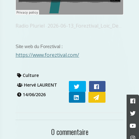
Radio Pluriel
2026-06-13_Foreztival_Loic_Dechavanne
·
Site web du Foreztival :
https://www.foreztival.com/
Culture
Hervé LAURENT
14/06/2026
0 commentaire