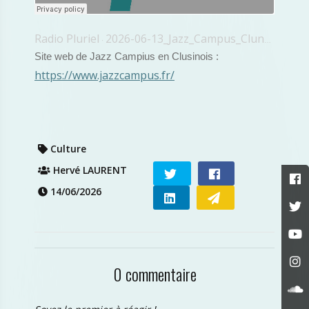
Radio Pluriel
2026-06-13_Jazz_Campus_Cluny_Didier_Levallet
·
Site web de Jazz Campius en Clusinois :
https://www.jazzcampus.fr/
Culture
Hervé LAURENT
14/06/2026
0 commentaire