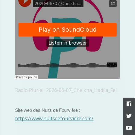
Radio Pluriel
2026-06-07_Cheikha_Hadjla_Fella_Japonia
·
Site web des Nuits de Fourvière :
https://www.nuitsdefourviere.com/