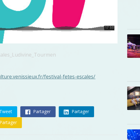
cales_Ludivine_Tourmen
ulture.venissieux.fr/festival-fetes-escales/
Tweet
Partager
Partager
Partager