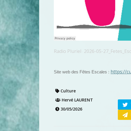
Radio Pluriel
2026-05-27_Fetes_Es
·
https://c
Site web des Fêtes Escales :
Culture
Hervé LAURENT
30/05/2026