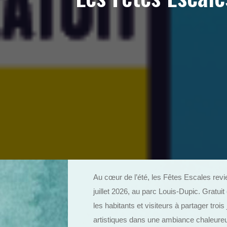
Au cœur de l’été, les Fêtes Escales revi
juillet 2026, au parc Louis-Dupic. Gratuit
les habitants et visiteurs à partager tro
artistiques dans une ambiance chaleureu