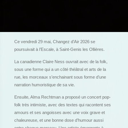
Ce vendredi 29 mai, Changez d’Air 2026 se
poursuivait à l’Escale, à Saint-Genis les Ollières.
La canadienne Claire Ness ouvrait avec de la folk,
sous une forme qui a un côté théâtral et arts de la
rue, les morceaux s’enchainant sous forme d’une
narration humoristique de sa vie.
Ensuite, Alma Rechtman a proposé un concert pop-
folk très intimiste, avec des textes qui racontent ses
amours et ses angoisses avec une voix grave et
chaleureuse, et une bonne dose d’humour aussi