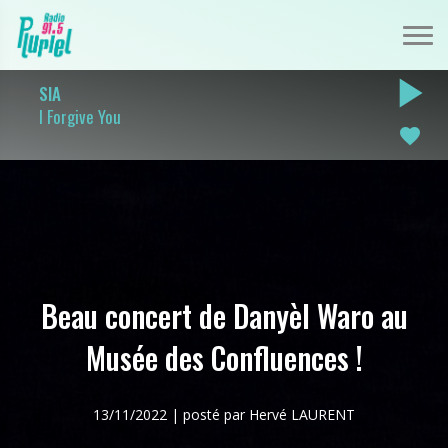
play_arrow
SIA
I Forgive You
favorite
Beau concert de Danyèl Waro au
Musée des Confluences !
13/11/2022 | posté par Hervé LAURENT