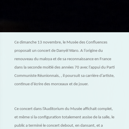
Ce dimanche 13 novembre, le Musée des Confluences
proposait un concert de Danyèl Waro. A l’origine du
renouveau du maloya et de sa reconnaissance en France
dans la seconde moitié des années 70 avec l’appui du Parti
Communiste Réunionnais, , il poursuit sa carrière d’artiste,
continue d’écrire des morceaux et de jouer.
Ce concert dans l’Auditorium du Musée affichait complet,
et même si la configuration totalement assise de la salle, le
public a terminé le concert debout, en dansant, et a