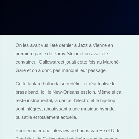
On les avait vus l’été dernier à Jazz à Vienne en
première partie de Parov Stelar et on avait été
convaincu. Gallowstreet jouait cette fois au Marché-
Gare et on a donc pas manqué leur passage.
Cette fanfare hollandaise redéfinit et réactualise le
brass band. Ici, le New-Orleans est loin. Même si ça
reste instrumental, la dance, l’electro et le hip-hop
sont intégrés, aboutissant à une musique hybride,
pulsatile et totalement actuelle.
Pour écouter une interview de Lucas van Ee et Dirk