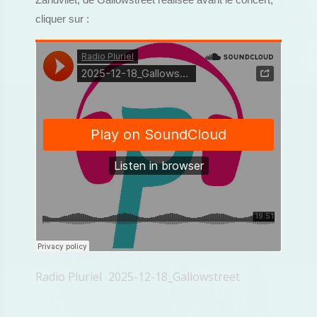
Zandvliet, de Gallowstreet réalisée avant le concert,
cliquer sur :
Radio Pluriel
2025-12-18_Gallowstreet
·