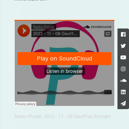
Radio Pluriel
2022 - 11 - 08 Geoffray Riondet
·