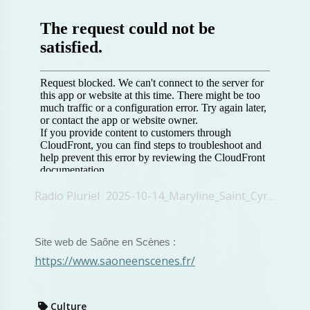
Radio Pluriel
2025-10-14_Maryline_Saint_Cyr_Saône_en_Scènes
·
Site web de Saône en Scènes :
https://www.saoneenscenes.fr/
Culture