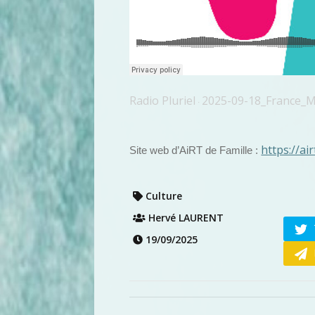
Radio Pluriel
2025-09-18_France_
·
https://air
Site web d’AiRT de Famille :
Culture
Hervé LAURENT
19/09/2025