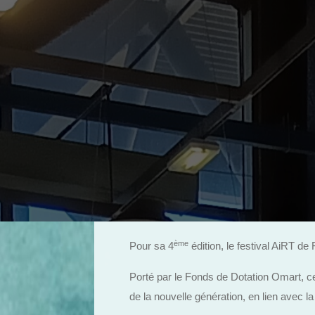
ème
Pour sa 4
édition, le festival AiRT de F
Porté par le Fonds de Dotation Omart, 
de la nouvelle génération, en lien avec la