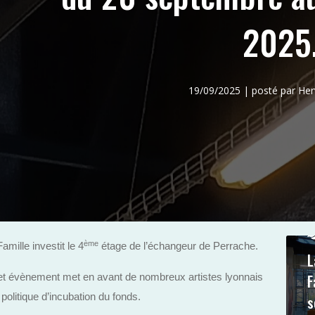
2025
19/09/2025 | posté par H
ème
amille investit le 4
étage de l’échangeur de Perrache.
L
F
cet évènement met en avant de nombreux artistes lyonnais
 politique d’incubation du fonds.
s