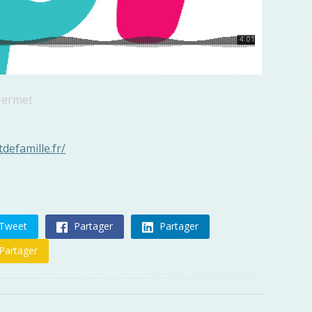
Mermet
tdefamille.fr/
Tweet
Partager
Partager
Partager