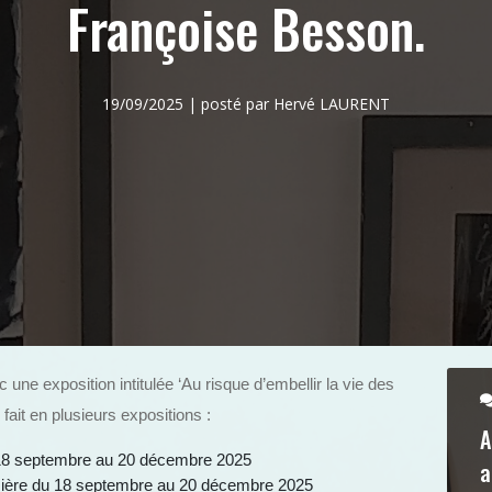
Françoise Besson.
19/09/2025 | posté par Hervé LAURENT
c une exposition intitulée ‘Au risque d’embellir la vie des
ait en plusieurs expositions :
A
 18 septembre au 20 décembre 2025
a
umière du 18 septembre au 20 décembre 2025