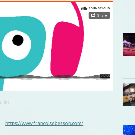
illet
https://www.francoisebesson.com/
n :