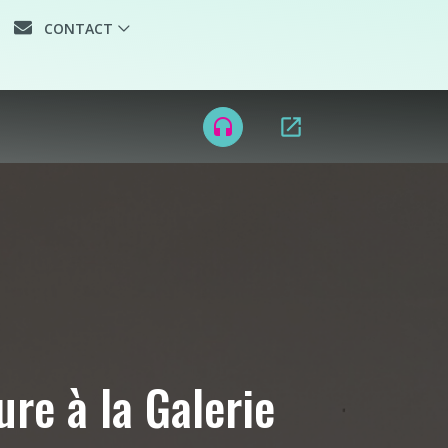
CONTACT
TIQUE
open_in_new
headset
ure à la Galerie