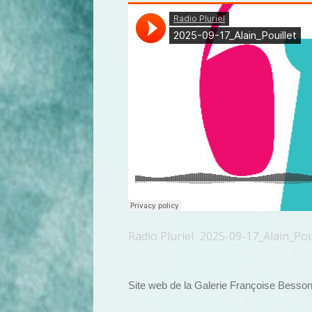
Radio Pluriel
2025-09-17_Alain_Pou
·
Site web de la Galerie Françoise Besso