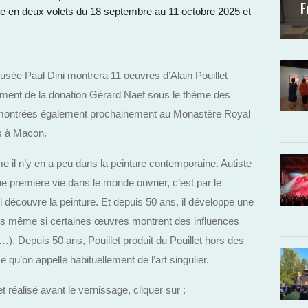
F
que en deux volets du 18 septembre au 11 octobre 2025 et
musée Paul Dini montrera 11 oeuvres d’Alain Pouillet
sément de la donation Gérard Naef sous le thème des
t montrées également prochainement au Monastère Royal
s à Macon.
e il n’y en a peu dans la peinture contemporaine. Autiste
ne première vie dans le monde ouvrier, c’est par le
il découvre la peinture. Et depuis 50 ans, il développe une
ttes même si certaines œuvres montrent des influences
). Depuis 50 ans, Pouillet produit du Pouillet hors des
 qu’on appelle habituellement de l’art singulier.
t réalisé avant le vernissage, cliquer sur :