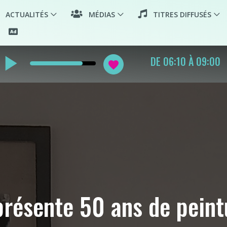
ACTUALITÉS
MÉDIAS
TITRES DIFFUSÉS
lay_arrow
CROISIÈRE ROMAN
favorite
présente 50 ans de peint