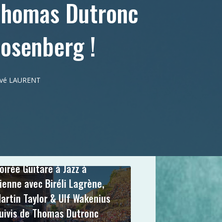
 Thomas Dutronc
osenberg !
ervé LAURENT
0
commentaire
oirée Guitare à Jazz à
ienne avec Biréli Lagrène,
artin Taylor & Ulf Wakenius
uivis de Thomas Dutronc