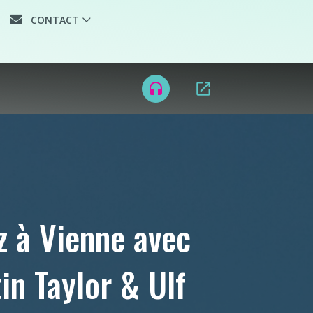
CONTACT
open_in_new
headset
z à Vienne avec
in Taylor & Ulf