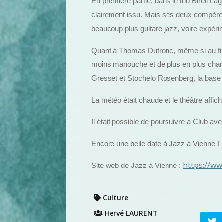
En première partie, dans le trio Biréli L
clairement issu. Mais ses deux compères,
beaucoup plus guitare jazz, voire expér
Quant à Thomas Dutronc, même si au fil
moins manouche et de plus en plus cha
Gresset et Stochelo Rosenberg, la bas
La météo était chaude et le théâtre affich
Il était possible de poursuivre a Club a
Encore une belle date à Jazz à Vienne !
https://w
Site web de Jazz à Vienne :
Culture
Hervé LAURENT