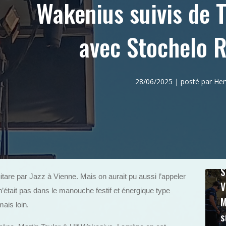
Wakenius suivis de
avec Stochelo R
28/06/2025 | posté par H
S
itare par Jazz à Vienne. Mais on aurait pu aussi l’appeler
V
’était pas dans le manouche festif et énergique type
M
ais loin.
s