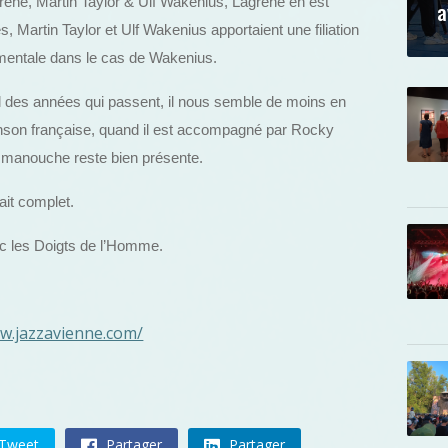
agrène, Martin Taylor & Ulf Wakenius, Lagrène en est
a
 Martin Taylor et Ulf Wakenius apportaient une filiation
imentale dans le cas de Wakenius.
 des années qui passent, il nous semble de moins en
nson française, quand il est accompagné par Rocky
e manouche reste bien présente.
ait complet.
vec les Doigts de l’Homme.
ww.jazzavienne.com/
Tweet
Partager
Partager