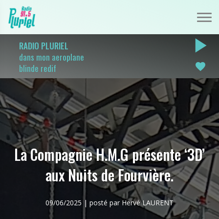
play_arrow
RADIO PLURIEL
dans mon aeroplane
favorite
blinde redif
La Compagnie H.M.G présente ‘3D’
aux Nuits de Fourvière.
09/06/2025 | posté par Hervé LAURENT