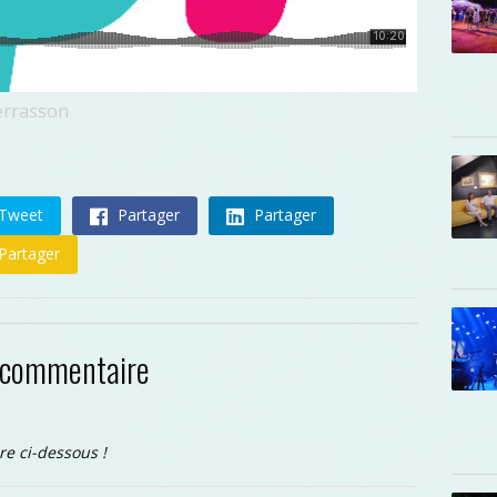
errasson
Tweet
Partager
Partager
Partager
 commentaire
re ci-dessous !