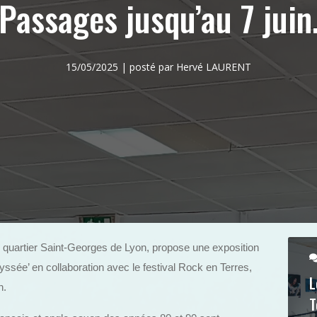
Passages jusqu’au 7 juin
15/05/2025 | posté par Hervé LAURENT
 quartier Saint-Georges de Lyon, propose une exposition
yssée’ en collaboration avec le festival Rock en Terres,
L
n.
T