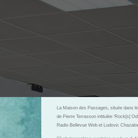
La Maison des Passages, située dans le
de Pierre Terrasson intitulée ‘Rock[s] Od
Radio Bellevue Web et Ludovic Chazalo