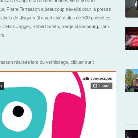
français et anglo-saxon des années 80 et 90 sont
d
eur. Pierre Terrasson a beaucoup travaillé pour la presse
 labels de disques (il a participé à plus de 500 pochettes
ture’ : Mick Jagger, Robert Smith, Serge Gainsbourg, Tom
re.
asson réalisée lors du vernissage, cliquer sur :