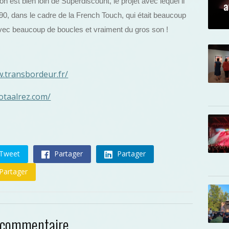
 est bien loin de Superdiscount, le projet avec lequel il
a
 90, dans le cadre de la French Touch, qui était beaucoup
e, avec beaucoup de boucles et vraiment du gros son !
w.transbordeur.fr/
otaalrez.com/
Tweet
Partager
Partager
Partager
 commentaire