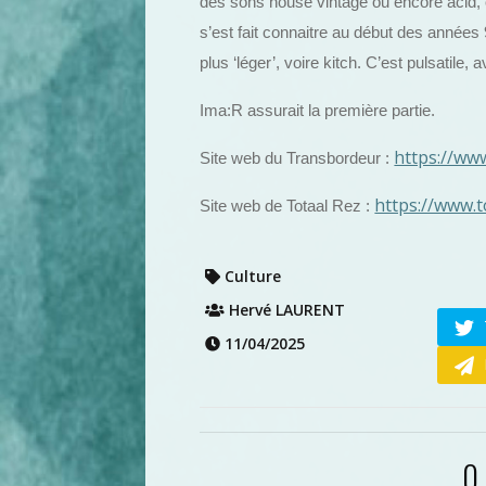
des sons house vintage ou encore acid, on
s’est fait connaitre au début des années
plus ‘léger’, voire kitch. C’est pulsatil
Ima:R assurait la première partie.
https://ww
Site web du Transbordeur :
https://www.t
Site web de Totaal Rez :
Culture
Hervé LAURENT
11/04/2025
0