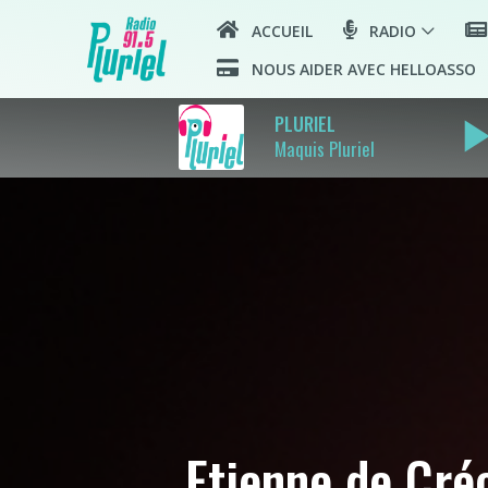
ACCUEIL
RADIO
NOUS AIDER AVEC HELLOASSO
play_ar
PLURIEL
Maquis Pluriel
Etienne de Créc