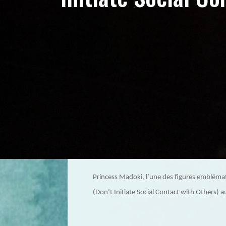
Princess Madoki, l’une des figures emblémat
(Don’t Initiate Social Contact with Others) a