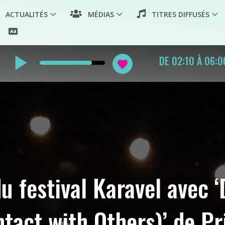
ACTUALITÉS
MÉDIAS
TITRES DIFFUSÉS
play_arrow
PLAYLIST WORL
favorite
u festival Karavel avec ‘D
ontact with Others)’ de P