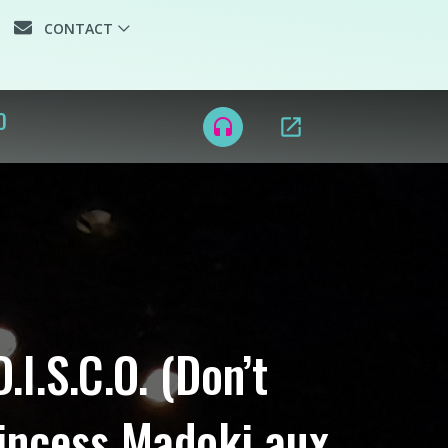
CONTACT
D MUSIC
open_in_new
headset
.I.S.C.O. (Don’t
rincess Madoki aux