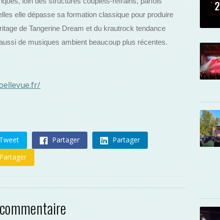
ques, loin des structures couplets-refrains, parfois
2
elles elle dépasse sa formation classique pour produire
héritage de Tangerine Dream et du krautrock tendance
ussi de musiques ambient beaucoup plus récentes.
bellevue.fr/
Tweet
Partager
Partager
Partager
 commentaire