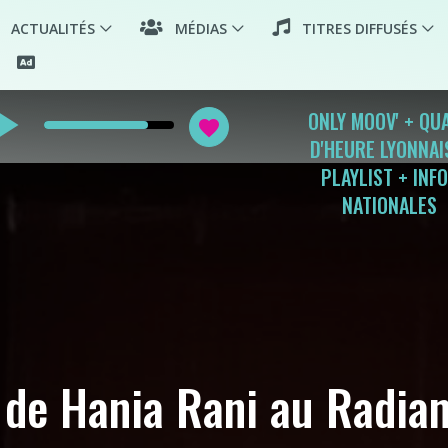
ACTUALITÉS
MÉDIAS
TITRES DIFFUSÉS
_arrow
ONLY MOOV' + QU
favorite
D'HEURE LYONNAI
PLAYLIST + INF
NATIONALES
 de Hania Rani au Radian