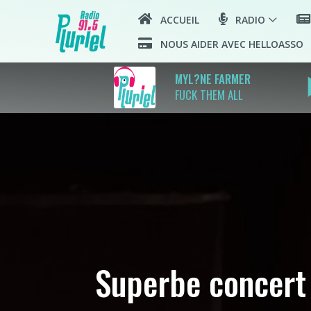
ACCUEIL
RADIO
NOUS AIDER AVEC HELLOASSO
play
MYL?NE FARMER
FUCK THEM ALL
Superbe concert