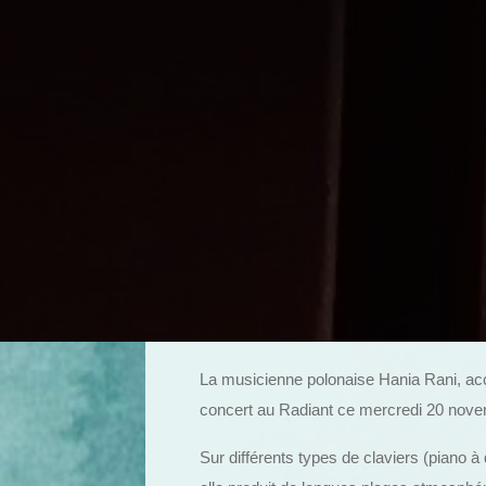
La musicienne polonaise Hania Rani, ac
concert au Radiant ce mercredi 20 nov
Sur différents types de claviers (piano à