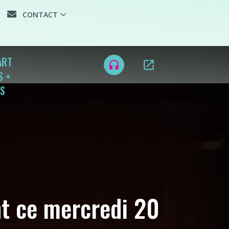
CONTACT
ART
open_in_new
headset
S +
OS
t ce mercredi 20