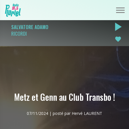
play_arrow
SALVATORE ADAMO
RICORDI
favorite
Metz et Genn au Club Transbo !
07/11/2024 | posté par Hervé LAURENT