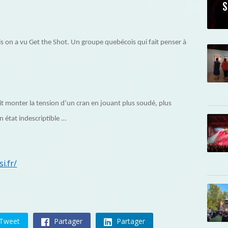
S
is on a vu Get the Shot. Un groupe quebécois qui fait penser à
ait monter la tension d’un cran en jouant plus soudé, plus
n état indescriptible …
i.fr/
Tweet
Partager
Partager