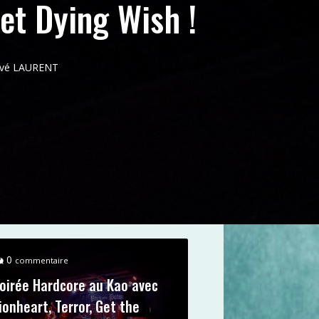
 et Dying Wish !
ervé LAURENT
0
commentaire
oirée Hardcore au Kao avec
ionheart, Terror, Get the