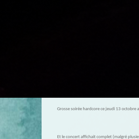
Grosse soirée hardcore ce jeudi 13 octobre 
Et le concert affichait complet (malgré plusieu