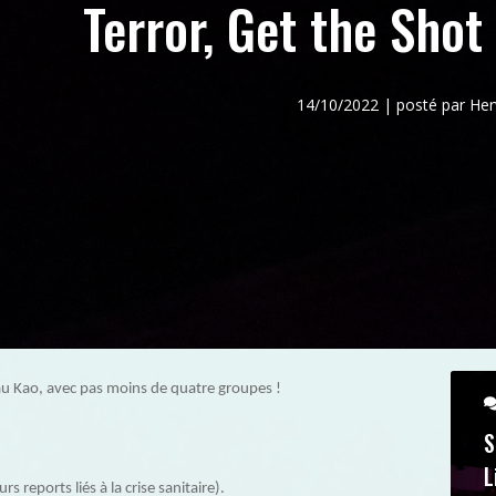
Terror, Get the Shot
14/10/2022 | posté par H
au Kao, avec pas moins de quatre groupes !
S
L
rs reports liés à la crise sanitaire).