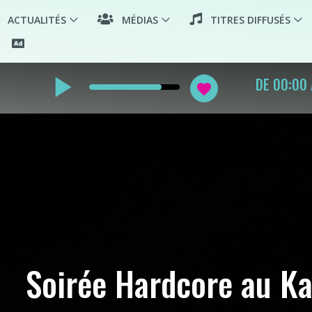
ACTUALITÉS
MÉDIAS
TITRES DIFFUSÉS
play_arrow
PAT
favorite
TR
Soirée Hardcore au Ka