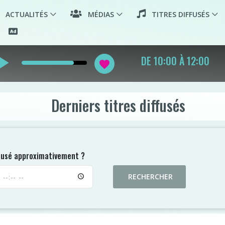
ACTUALITÉS
MÉDIAS
TITRES DIFFUSÉS
_arrow
DE LYON EN LARGE
favorite
Derniers titres diffusés
ffusé approximativement ?
RECHERCHER