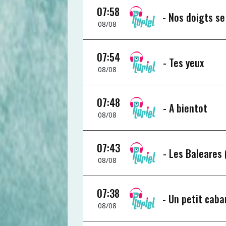
07:58
-
Nos doigts se
08/08
07:54
-
Tes yeux
08/08
07:48
-
A bientot
08/08
07:43
-
Les Baleares (
08/08
07:38
-
Un petit caban
08/08