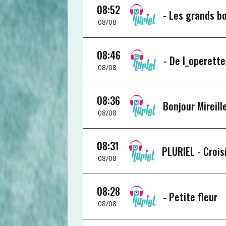
08:52
-
Les grands b
08/08
08:46
-
De l_operette 
08/08
08:36
Bonjour Mireill
08/08
08:31
PLURIEL -
Crois
08/08
08:28
-
Petite fleur
08/08