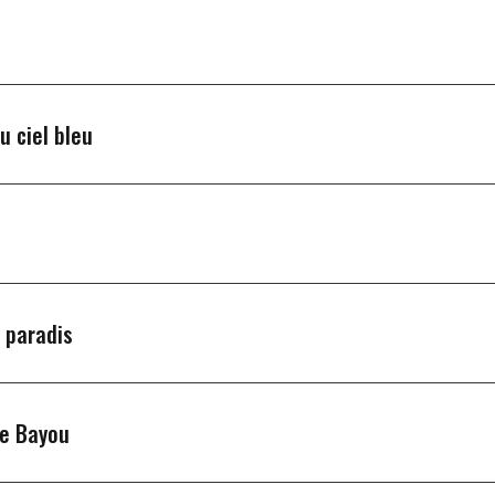
u ciel bleu
u paradis
ue Bayou