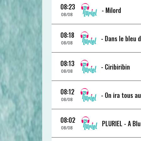
08:23
-
Milord
08/08
08:18
-
Dans le bleu d
08/08
08:13
-
Ciribiribin
08/08
08:12
-
On ira tous a
08/08
08:02
PLURIEL -
A Bl
08/08